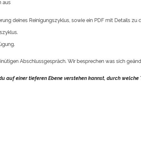
n aus
h
erung deines Reinigungszyklus, sowie ein PDF mit Details z
szyklus.
fügung.
nütigen Abschlussgespräch. Wir besprechen was sich geänder
 du auf einer tieferen Ebene verstehen kannst, durch welch