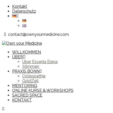
Zum
Kontakt
Inhalt
Datenschutz
springen
contact@ownyourmedicine.com
WILLKOMMEN
ÜBER
Über Essenia Elena
Stimmen
PRAXIS BONN
Osteopathie
GoldZeit
MENTORING
ONLINE KURSE & WORKSHOPS
SACRED SPACE
KONTAKT