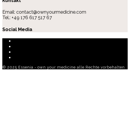
Kontakt
Email: contact@ownyourmedicine.com
Tel.: +49 176 617 517 67
Social Media
Impressum
Datenschutz
Über Essenia
Kontakt
© 2025 Essenia - own your medicine alle Rechte vorbehalten